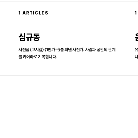
1 ARTICLES
1
심규동
사진집 〈고시텔〉·〈1인가구〉를 펴낸 사진가. 사람과 공간의 관계
유
를 카메라로 기록합니다.
니