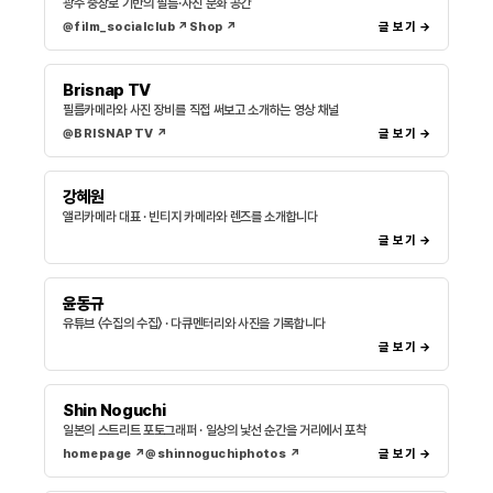
광주 충장로 기반의 필름·사진 문화 공간
@film_socialclub ↗
Shop ↗
글 보기 →
Brisnap TV
필름카메라와 사진 장비를 직접 써보고 소개하는 영상 채널
@BRISNAPTV ↗
글 보기 →
강혜원
앨리카메라 대표 · 빈티지 카메라와 렌즈를 소개합니다
글 보기 →
윤동규
유튜브 〈수집의 수집〉 · 다큐멘터리와 사진을 기록합니다
글 보기 →
Shin Noguchi
일본의 스트리트 포토그래퍼 · 일상의 낯선 순간을 거리에서 포착
homepage ↗
@shinnoguchiphotos ↗
글 보기 →