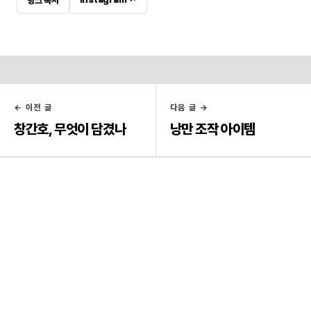
링크 복사
← 이전 글
다음 글 →
창간호, 무엇이 담겼나
낭만 조작 아이템
PARTNERS
5ft magazine
발행처 4rest · 편집 박순렬 · 전남광주통합특별시 동구 충장로46번길 8, 2층
Shop
@5ft.magazine ↗
4rest_design@naver.com
4rest.net ↗
이용약관
개인정보
저작권
취소·환불