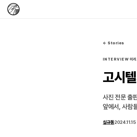
← Stories
INTERVIEW
미리
고시텔
사진 전문 출판
앞에서, 사람
심규동
2024.11.15