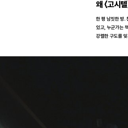
왜 〈고시
한 평 남짓한 방
있고, 누군가는 
강렬한 구도를 잊