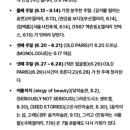
의 만남 (부산갤러리, 6.6 14:00).
둘째 주말 (6.13 – 6.14)
가장 분주한 주말. 〈깊이를 탐하는
표면〉(하갤러리, 6.13), 〈한강을 보다〉(부산갤러리, 6.14),
〈컴백홈〉(서울사진축제, 6.14), 〈1987 역촌동〉(갤러리 인덱
스, 6.15) 가 잇따라 닫힌다.
셋째 주말 (6.20 – 6.21)
〈OLD PARIS〉가 6.20 오프닝.
〈MONOLOGUE〉는 6.17 마감.
넷째 주말 (6.27 – 6.28)
〈작은 얼굴들〉(6.26)·〈OLD
PARIS〉(6.29)·〈시간이 흐른다고〉(6.28) 가 한 주에 정리된
다.
여름까지
〈elegy of beauty〉(닻미술관, 8.2),
〈SERIOUSLY NOT SERIOUS〉(그라운드시소 센트럴,
8.30), 〈SEED STORIES〉(고은사진미술관, 8.30), 〈움직이
는 섬, 고래〉(경주 솔거미술관, 9.13), 그리고 〈진동하는 사물
들〉(국제갤러리, 7.19) 은 7월·8월에도 다시 기회가 있다.