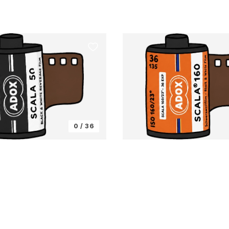
0 / 36
ADOX
Scala 160
50
ISO 160 · Slide (B&W Reversal)
de (B&W Reversal)
35mm
첫 컷 채우기 →