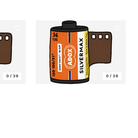
0 / 36
0 / 36
ADOX
Silvermax 100
ISO 100 · Black & White
35mm
35mm
첫 컷 채우기 →